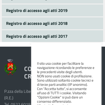
Registro di accesso agli atti 2019
Registro di accesso agli atti 2018
Registro di accesso agli atti 2017
Il sito usa cookie per facilitare la
COMUNE DI VEZZANO SUL
navigazione ricordando le preferenze e
le precedenti visite degli utenti.
CROSTOLO
NON sono usati cookie di profilazione.
Sono utilizzati soltanto cookie tecnici e
di terze parti analitici (IP anonimo).
Con "Accetta tutto", si acconsente
P.zza della Libertà, 1 – 42030 Vezzano sul Crostolo
all'uso di TUTTI i cookie. Visitando
"Opzioni Cookie" si può dare un
(R.E.)
consenso differenziato.
Tel. 0522.601911 – Fax 0522.601947