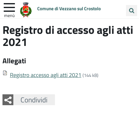
Comune di Vezzano sul Crostolo
menù
Cerca
Registro di accesso agli atti
ENTRA IN COMUNE
VIVI VEZZANO
nel
2021
sito
UNIONE COLLINE MATILDICHE
Allegati
Registro accesso agli atti 2021
(144 kB)
Facebook
Twitter
Whatsapp
Condividi