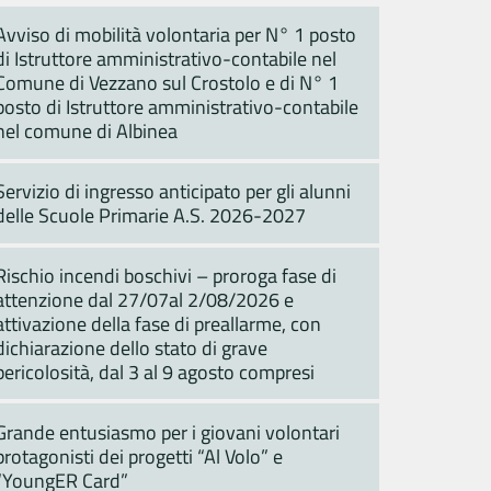
Avviso di mobilità volontaria per N° 1 posto
di Istruttore amministrativo-contabile nel
Comune di Vezzano sul Crostolo e di N° 1
posto di Istruttore amministrativo-contabile
nel comune di Albinea
Servizio di ingresso anticipato per gli alunni
delle Scuole Primarie A.S. 2026-2027
Rischio incendi boschivi – proroga fase di
attenzione dal 27/07al 2/08/2026 e
attivazione della fase di preallarme, con
dichiarazione dello stato di grave
pericolosità, dal 3 al 9 agosto compresi
Grande entusiasmo per i giovani volontari
protagonisti dei progetti “Al Volo” e
“YoungER Card”