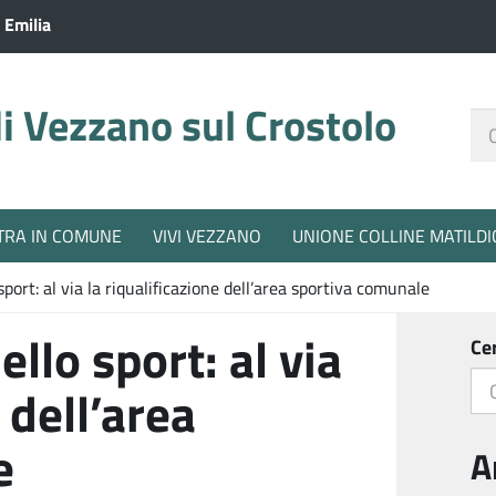
 Emilia
 Vezzano sul Crostolo
Ce
nel
sit
TRA IN COMUNE
VIVI VEZZANO
UNIONE COLLINE MATILDI
port: al via la riqualificazione dell’area sportiva comunale
llo sport: al via
Ce
 dell’area
e
A