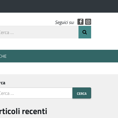
Facebook
Instagram
Seguici su:
rca
Invia Ricerca
o
CHE
rca
rticoli recenti