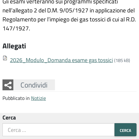
Gli esami verteranno sui programmi specificati
nell’allegato 2 del D.M. 9/05/1927 in applicazione del
Regolamento per l’impiego dei gas tossici di cui al R.D.
147/1927.
Allegati
2026_Modulo_Domanda esame gas tossici
(185 kB)
Facebook
Twitter
Whatsapp
Condividi
Pubblicato in
Notizie
Cerca