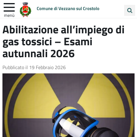
Comune di Vezzano sul Crostolo
menù
Cerca
Abilitazione all’impiego di
ENTRA IN COMUNE
VIVI VEZZANO
nel
gas tossici – Esami
sito
UNIONE COLLINE MATILDICHE
autunnali 2026
Pubblicato il
19 Febbraio 2026