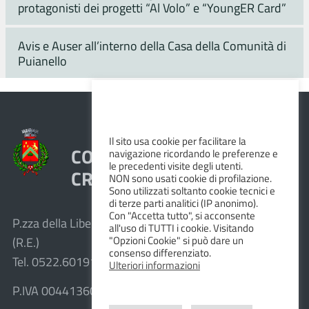
protagonisti dei progetti “Al Volo” e “YoungER Card”
Avis e Auser all’interno della Casa della Comunità di
Puianello
Il sito usa cookie per facilitare la
COMUNE DI VEZZANO SUL
navigazione ricordando le preferenze e
le precedenti visite degli utenti.
CROSTOLO
NON sono usati cookie di profilazione.
Sono utilizzati soltanto cookie tecnici e
di terze parti analitici (IP anonimo).
Con "Accetta tutto", si acconsente
P.zza della Libertà, 1 – 42030 Vezzano sul Crostolo
all'uso di TUTTI i cookie. Visitando
"Opzioni Cookie" si può dare un
(R.E.)
consenso differenziato.
Tel. 0522.601911 – Fax 0522.601947
Ulteriori informazioni
P.IVA 00441360351