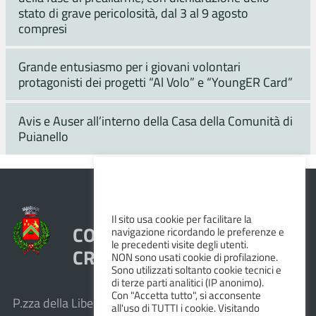
stato di grave pericolosità, dal 3 al 9 agosto
compresi
Grande entusiasmo per i giovani volontari
protagonisti dei progetti “Al Volo” e “YoungER Card”
Avis e Auser all’interno della Casa della Comunità di
Puianello
Il sito usa cookie per facilitare la
COMUNE DI VEZZANO SUL
navigazione ricordando le preferenze e
le precedenti visite degli utenti.
CROSTOLO
NON sono usati cookie di profilazione.
Sono utilizzati soltanto cookie tecnici e
di terze parti analitici (IP anonimo).
Con "Accetta tutto", si acconsente
P.zza della Libertà, 1 – 42030 Vezzano sul Crostolo
all'uso di TUTTI i cookie. Visitando