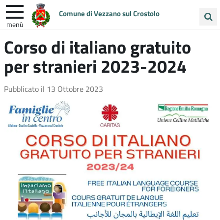
Comune di Vezzano sul Crostolo
menù
Cerca
Corso di italiano gratuito
ENTRA IN COMUNE
VIVI VEZZANO
nel
per stranieri 2023-2024
sito
UNIONE COLLINE MATILDICHE
Pubblicato il
13 Ottobre 2023