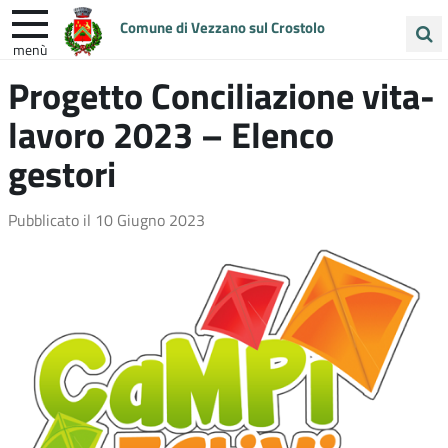
Comune di Vezzano sul Crostolo
menù
Cerca
Progetto Conciliazione vita-
ENTRA IN COMUNE
VIVI VEZZANO
nel
lavoro 2023 – Elenco
sito
UNIONE COLLINE MATILDICHE
gestori
Pubblicato il
10 Giugno 2023