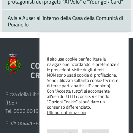
protagonisti dei progetti “Al Volo” e “YoungER Card”
Avis e Auser all’interno della Casa della Comunità di
Puianello
Il sito usa cookie per facilitare la
COMUNE DI VEZZANO SUL
navigazione ricordando le preferenze e
le precedenti visite degli utenti.
CROSTOLO
NON sono usati cookie di profilazione.
Sono utilizzati soltanto cookie tecnici e
di terze parti analitici (IP anonimo).
Con "Accetta tutto", si acconsente
P.zza della Libertà, 1 – 42030 Vezzano sul Crostolo
all'uso di TUTTI i cookie. Visitando
"Opzioni Cookie" si può dare un
(R.E.)
consenso differenziato.
Tel. 0522.601911 – Fax 0522.601947
Ulteriori informazioni
P.IVA 00441360351