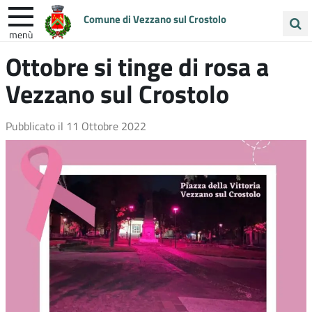
Comune di Vezzano sul Crostolo
menù
Cerca
Ottobre si tinge di rosa a
ENTRA IN COMUNE
VIVI VEZZANO
nel
Vezzano sul Crostolo
sito
UNIONE COLLINE MATILDICHE
Pubblicato il
11 Ottobre 2022