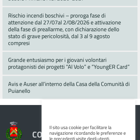
Rischio incendi boschivi – proroga fase di
attenzione dal 27/07al 2/08/2026 e attivazione
della fase di preallarme, con dichiarazione dello
stato di grave pericolosità, dal 3 al 9 agosto
compresi
Grande entusiasmo per i giovani volontari
protagonisti dei progetti “Al Volo” e “YoungER Card”
Avis e Auser all’interno della Casa della Comunità di
Puianello
Il sito usa cookie per facilitare la
COMUNE DI VEZZANO SUL
navigazione ricordando le preferenze e
le precedenti visite degli utenti.