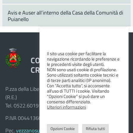
Avis e Auser all’interno della Casa della Comunità di
Puianello
Il sito usa cookie per facilitare la
COMUNE DI VEZZANO SUL
navigazione ricordando le preferenze e
le precedenti visite degli utenti.
CROSTOLO
NON sono usati cookie di profilazione.
Sono utilizzati soltanto cookie tecnici e
di terze parti analitici (IP anonimo).
Con "Accetta tutto", si acconsente
P.zza della Libertà, 1 – 42030 Vezzano sul Crostolo
all'uso di TUTTI i cookie. Visitando
"Opzioni Cookie" si può dare un
(R.E.)
consenso differenziato.
Tel. 0522.601911 – Fax 0522.601947
Ulteriori informazioni
P.IVA 00441360351
Opzioni Cookie
Rifiuta tutti
Pec.
vezzanosulcrostolo@cert.provincia.re.it