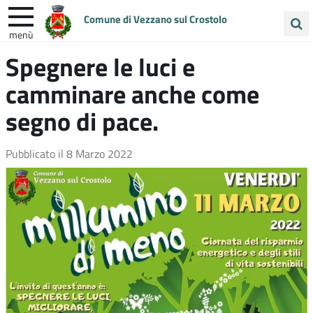
Comune di Vezzano sul Crostolo
menù
Cerca
Spegnere le luci e
ENTRA IN COMUNE
VIVI VEZZANO
nel
camminare anche come
sito
UNIONE COLLINE MATILDICHE
segno di pace.
Pubblicato il
8 Marzo 2022