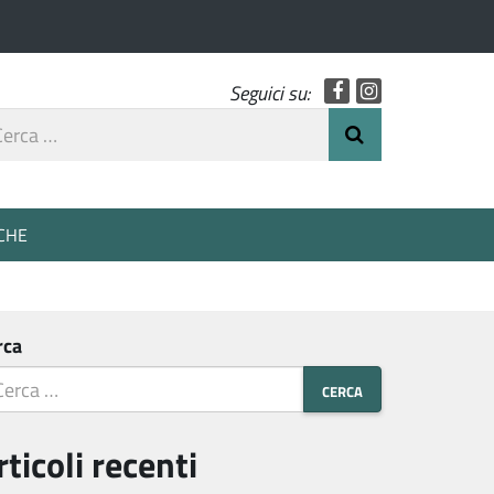
Facebook
Instagram
Seguici su:
rca
Invia Ricerca
o
CHE
rca
rticoli recenti