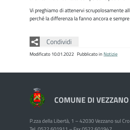
Vi preghiamo di attenervi scrupolosamente all
perché la differenza la fanno ancora e sempre
Facebook
Twitter
Whatsapp
Condividi
Modificato 10.01.2022
Pubblicato in
Notizie
COMUNE DI VEZZANO
P.zza della Libertà, 1 – 42030 Vezzano sul Cros
Tel. 0522.601911 – Fax 0522.601947