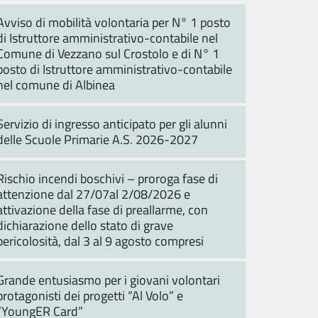
Avviso di mobilità volontaria per N° 1 posto
di Istruttore amministrativo-contabile nel
Comune di Vezzano sul Crostolo e di N° 1
posto di Istruttore amministrativo-contabile
nel comune di Albinea
Servizio di ingresso anticipato per gli alunni
delle Scuole Primarie A.S. 2026-2027
Rischio incendi boschivi – proroga fase di
attenzione dal 27/07al 2/08/2026 e
attivazione della fase di preallarme, con
dichiarazione dello stato di grave
pericolosità, dal 3 al 9 agosto compresi
Grande entusiasmo per i giovani volontari
protagonisti dei progetti “Al Volo” e
“YoungER Card”