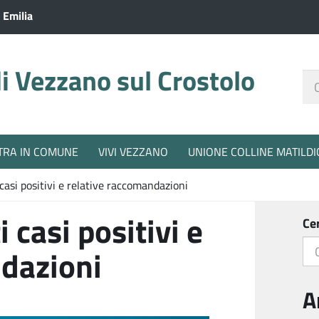
 Emilia
 Vezzano sul Crostolo
Ce
nel
sit
TRA IN COMUNE
VIVI VEZZANO
UNIONE COLLINE MATILDI
asi positivi e relative raccomandazioni
casi positivi e
Ce
ndazioni
A