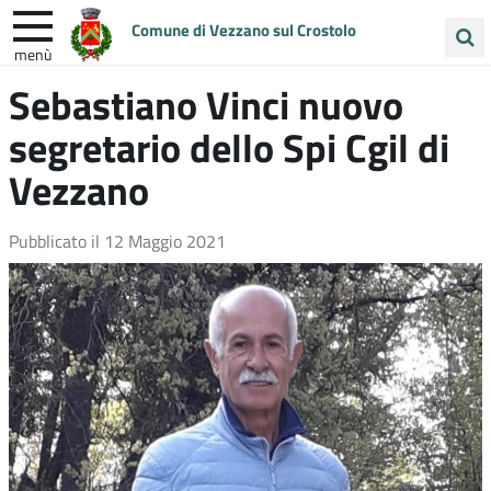
Comune di Vezzano sul Crostolo
menù
Cerca
Sebastiano Vinci nuovo
ENTRA IN COMUNE
VIVI VEZZANO
nel
segretario dello Spi Cgil di
sito
UNIONE COLLINE MATILDICHE
Vezzano
Pubblicato il
12 Maggio 2021