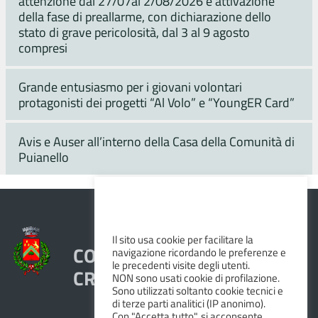
attenzione dal 27/07al 2/08/2026 e attivazione
della fase di preallarme, con dichiarazione dello
stato di grave pericolosità, dal 3 al 9 agosto
compresi
Grande entusiasmo per i giovani volontari
protagonisti dei progetti “Al Volo” e “YoungER Card”
Avis e Auser all’interno della Casa della Comunità di
Puianello
Il sito usa cookie per facilitare la
COMUNE DI VEZZANO SUL
navigazione ricordando le preferenze e
le precedenti visite degli utenti.
CROSTOLO
NON sono usati cookie di profilazione.
Sono utilizzati soltanto cookie tecnici e
di terze parti analitici (IP anonimo).
Con "Accetta tutto", si acconsente