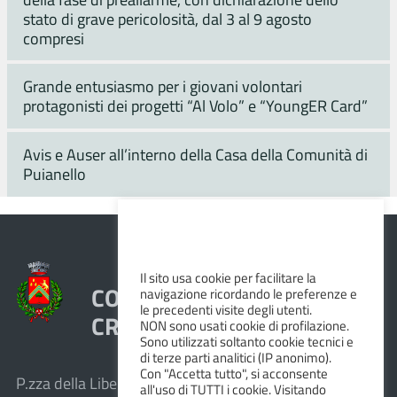
stato di grave pericolosità, dal 3 al 9 agosto
compresi
Grande entusiasmo per i giovani volontari
protagonisti dei progetti “Al Volo” e “YoungER Card”
Avis e Auser all’interno della Casa della Comunità di
Puianello
Il sito usa cookie per facilitare la
COMUNE DI VEZZANO SUL
navigazione ricordando le preferenze e
le precedenti visite degli utenti.
CROSTOLO
NON sono usati cookie di profilazione.
Sono utilizzati soltanto cookie tecnici e
di terze parti analitici (IP anonimo).
Con "Accetta tutto", si acconsente
P.zza della Libertà, 1 – 42030 Vezzano sul Crostolo
all'uso di TUTTI i cookie. Visitando