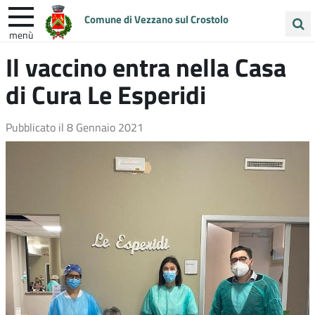
Comune di Vezzano sul Crostolo
menù
Cerca
Il vaccino entra nella Casa
ENTRA IN COMUNE
VIVI VEZZANO
nel
di Cura Le Esperidi
sito
UNIONE COLLINE MATILDICHE
Pubblicato il
8 Gennaio 2021