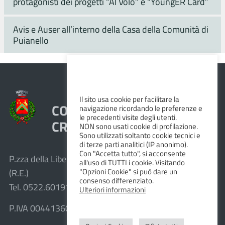
protagonisti dei progetti “Al Volo” e “YoungER Card”
Avis e Auser all’interno della Casa della Comunità di
Puianello
Il sito usa cookie per facilitare la
COMUNE DI VEZZANO SUL
navigazione ricordando le preferenze e
le precedenti visite degli utenti.
CROSTOLO
NON sono usati cookie di profilazione.
Sono utilizzati soltanto cookie tecnici e
di terze parti analitici (IP anonimo).
Con "Accetta tutto", si acconsente
P.zza della Libertà, 1 – 42030 Vezzano sul Crostolo
all'uso di TUTTI i cookie. Visitando
"Opzioni Cookie" si può dare un
(R.E.)
consenso differenziato.
Tel. 0522.601911 – Fax 0522.601947
Ulteriori informazioni
P.IVA 00441360351