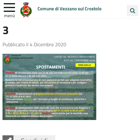
Comune di Vezzano sul Crostolo
menù
Cerca
3
ENTRA IN COMUNE
VIVI VEZZANO
nel
sito
UNIONE COLLINE MATILDICHE
Pubblicato il
4 Dicembre 2020