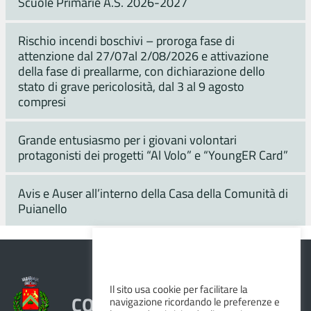
Scuole Primarie A.S. 2026-2027
Rischio incendi boschivi – proroga fase di
attenzione dal 27/07al 2/08/2026 e attivazione
della fase di preallarme, con dichiarazione dello
stato di grave pericolosità, dal 3 al 9 agosto
compresi
Grande entusiasmo per i giovani volontari
protagonisti dei progetti “Al Volo” e “YoungER Card”
Avis e Auser all’interno della Casa della Comunità di
Puianello
Il sito usa cookie per facilitare la
COMUNE DI VEZZANO SUL
navigazione ricordando le preferenze e