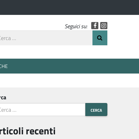
Facebook
Instagram
Seguici su:
rca
Invia Ricerca
o
CHE
rca
rticoli recenti