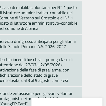
Avviso di mobilità volontaria per N° 1 posto
di Istruttore amministrativo-contabile nel
Comune di Vezzano sul Crostolo e di N° 1
posto di Istruttore amministrativo-contabile
nel comune di Albinea
Servizio di ingresso anticipato per gli alunni
delle Scuole Primarie A.S. 2026-2027
Rischio incendi boschivi – proroga fase di
attenzione dal 27/07al 2/08/2026 e
attivazione della fase di preallarme, con
dichiarazione dello stato di grave
pericolosità, dal 3 al 9 agosto compresi
Grande entusiasmo per i giovani volontari
protagonisti dei progetti “Al Volo” e
“YoungER Card”