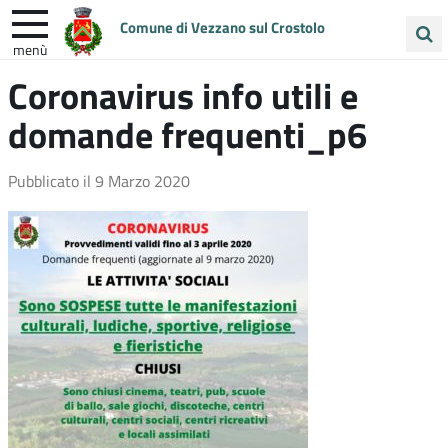
Comune di Vezzano sul Crostolo
menù
Cerca
Coronavirus info utili e
ENTRA IN COMUNE
VIVI VEZZANO
nel
domande frequenti_p6
sito
UNIONE COLLINE MATILDICHE
Pubblicato il
9 Marzo 2020