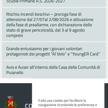
Scuole Primarie A.S. 2026-2027
Rischio incendi boschivi – proroga fase di
attenzione dal 27/07al 2/08/2026 e attivazione
della fase di preallarme, con dichiarazione dello
stato di grave pericolosità, dal 3 al 9 agosto
compresi
Grande entusiasmo per i giovani volontari
protagonisti dei progetti “Al Volo” e “YoungER Card”
Avis e Auser all’interno della Casa della Comunità di
Puianello
Il sito usa cookie per facilitare la
COMUNE DI VEZZANO SUL
navigazione ricordando le preferenze e