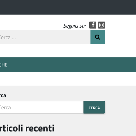
Facebook
Instagram
Seguici su:
rca
Invia Ricerca
o
CHE
rca
rticoli recenti