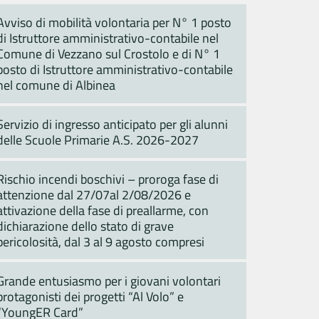
Avviso di mobilità volontaria per N° 1 posto
di Istruttore amministrativo-contabile nel
Comune di Vezzano sul Crostolo e di N° 1
posto di Istruttore amministrativo-contabile
nel comune di Albinea
Servizio di ingresso anticipato per gli alunni
delle Scuole Primarie A.S. 2026-2027
Rischio incendi boschivi – proroga fase di
attenzione dal 27/07al 2/08/2026 e
attivazione della fase di preallarme, con
dichiarazione dello stato di grave
pericolosità, dal 3 al 9 agosto compresi
Grande entusiasmo per i giovani volontari
protagonisti dei progetti “Al Volo” e
“YoungER Card”