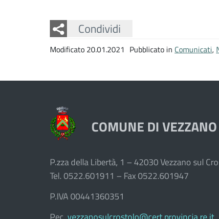
Facebook
Twitter
Whatsapp
Condividi
Modificato 20.01.2021
Pubblicato in
Comunicati
,
COMUNE DI VEZZANO
P.zza della Libertà, 1 – 42030 Vezzano sul Cros
Tel. 0522.601911 – Fax 0522.601947
P.IVA 00441360351
Pec.
vezzanosulcrostolo@cert.provincia.re.it