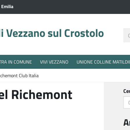
 Emilia
 Vezzano sul Crostolo
Ce
nel
sit
TRA IN COMUNE
VIVI VEZZANO
UNIONE COLLINE MATILDI
ichemont Club Italia
nel Richemont
Ce
A