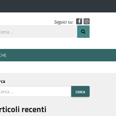
Facebook
Instagram
Seguici su:
rca
Invia Ricerca
o
CHE
rca
rticoli recenti