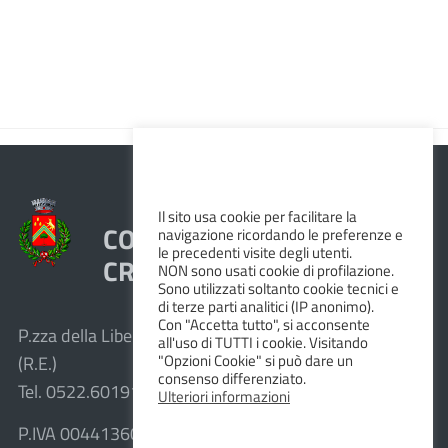
Il sito usa cookie per facilitare la
COMUNE DI VEZZANO SUL
navigazione ricordando le preferenze e
le precedenti visite degli utenti.
CROSTOLO
NON sono usati cookie di profilazione.
Sono utilizzati soltanto cookie tecnici e
di terze parti analitici (IP anonimo).
Con "Accetta tutto", si acconsente
P.zza della Libertà, 1 – 42030 Vezzano sul Crostolo
all'uso di TUTTI i cookie. Visitando
"Opzioni Cookie" si può dare un
(R.E.)
consenso differenziato.
Tel. 0522.601911 – Fax 0522.601947
Ulteriori informazioni
P.IVA 00441360351