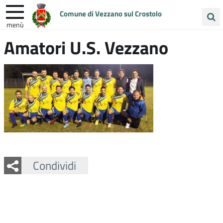
Comune di Vezzano sul Crostolo
menù
Cerca
Amatori U.S. Vezzano
ENTRA IN COMUNE
VIVI VEZZANO
nel
sito
UNIONE COLLINE MATILDICHE
Facebook
Twitter
Whatsapp
Condividi