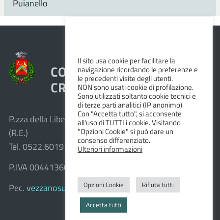
Puianello
Il sito usa cookie per facilitare la
COMUNE DI VEZZANO SUL
navigazione ricordando le preferenze e
le precedenti visite degli utenti.
CROSTOLO
NON sono usati cookie di profilazione.
Sono utilizzati soltanto cookie tecnici e
di terze parti analitici (IP anonimo).
Con "Accetta tutto", si acconsente
P.zza della Libertà, 1 – 42030 Vezzano sul Crostolo
all'uso di TUTTI i cookie. Visitando
"Opzioni Cookie" si può dare un
(R.E.)
consenso differenziato.
Tel. 0522.601911 – Fax 0522.601947
Ulteriori informazioni
P.IVA 00441360351
Opzioni Cookie
Rifiuta tutti
Pec.
vezzanosulcrostolo@cert.provincia.re.it
Accetta tutti