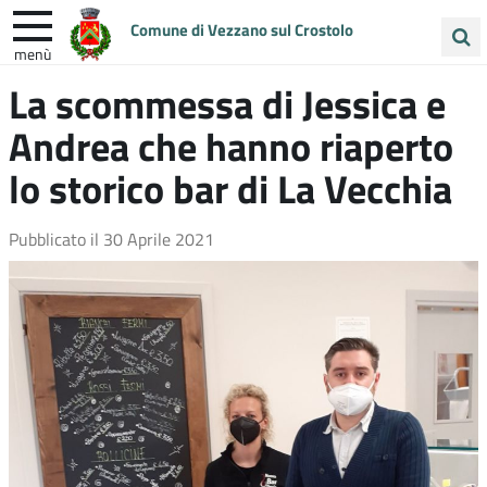
Comune di Vezzano sul Crostolo
menù
Cerca
La scommessa di Jessica e
ENTRA IN COMUNE
VIVI VEZZANO
nel
Andrea che hanno riaperto
sito
UNIONE COLLINE MATILDICHE
lo storico bar di La Vecchia
Pubblicato il
30 Aprile 2021