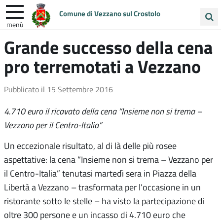
Comune di Vezzano sul Crostolo
menù
Cerca
Grande successo della cena
ENTRA IN COMUNE
VIVI VEZZANO
nel
pro terremotati a Vezzano
sito
UNIONE COLLINE MATILDICHE
Pubblicato il
15 Settembre 2016
4.710 euro il ricavato della cena “Insieme non si trema –
Vezzano per il Centro-Italia”
Un eccezionale risultato, al di là delle più rosee
aspettative: la cena “Insieme non si trema – Vezzano per
il Centro-Italia” tenutasi martedì sera in Piazza della
Libertà a Vezzano – trasformata per l’occasione in un
ristorante sotto le stelle – ha visto la partecipazione di
oltre 300 persone e un incasso di 4.710 euro che