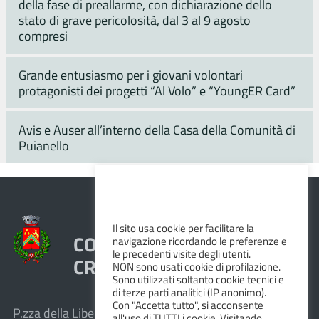
della fase di preallarme, con dichiarazione dello
stato di grave pericolosità, dal 3 al 9 agosto
compresi
Grande entusiasmo per i giovani volontari
protagonisti dei progetti “Al Volo” e “YoungER Card”
Avis e Auser all’interno della Casa della Comunità di
Puianello
Il sito usa cookie per facilitare la
COMUNE DI VEZZANO SUL
navigazione ricordando le preferenze e
le precedenti visite degli utenti.
CROSTOLO
NON sono usati cookie di profilazione.
Sono utilizzati soltanto cookie tecnici e
di terze parti analitici (IP anonimo).
Con "Accetta tutto", si acconsente
P.zza della Libertà, 1 – 42030 Vezzano sul Crostolo
all'uso di TUTTI i cookie. Visitando