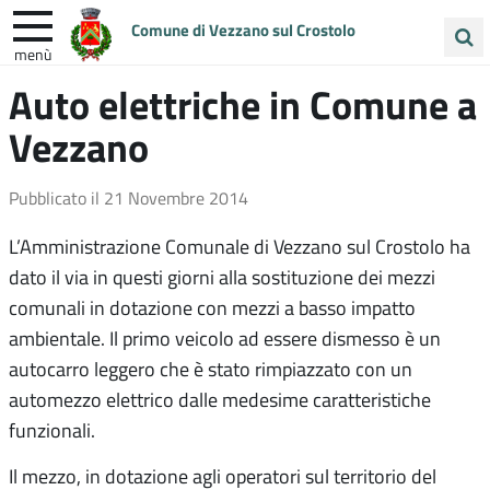
Comune di Vezzano sul Crostolo
menù
Cerca
Auto elettriche in Comune a
ENTRA IN COMUNE
VIVI VEZZANO
nel
Vezzano
sito
UNIONE COLLINE MATILDICHE
Pubblicato il
21 Novembre 2014
L’Amministrazione Comunale di Vezzano sul Crostolo ha
dato il via in questi giorni alla sostituzione dei mezzi
comunali in dotazione con mezzi a basso impatto
ambientale. Il primo veicolo ad essere dismesso è un
autocarro leggero che è stato rimpiazzato con un
automezzo elettrico dalle medesime caratteristiche
funzionali.
Il mezzo, in dotazione agli operatori sul territorio del