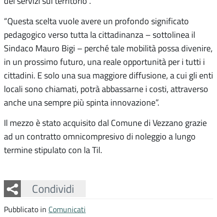
dei servizi sul territorio”.
“Questa scelta vuole avere un profondo significato
pedagogico verso tutta la cittadinanza – sottolinea il
Sindaco Mauro Bigi – perché tale mobilità possa divenire,
in un prossimo futuro, una reale opportunità per i tutti i
cittadini. E solo una sua maggiore diffusione, a cui gli enti
locali sono chiamati, potrà abbassarne i costi, attraverso
anche una sempre più spinta innovazione”.
Il mezzo è stato acquisito dal Comune di Vezzano grazie
ad un contratto omnicompresivo di noleggio a lungo
termine stipulato con la Til.
Facebook
Twitter
Whatsapp
Condividi
Pubblicato in
Comunicati