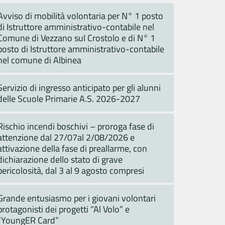
Avviso di mobilità volontaria per N° 1 posto
di Istruttore amministrativo-contabile nel
Comune di Vezzano sul Crostolo e di N° 1
posto di Istruttore amministrativo-contabile
nel comune di Albinea
Servizio di ingresso anticipato per gli alunni
delle Scuole Primarie A.S. 2026-2027
Rischio incendi boschivi – proroga fase di
attenzione dal 27/07al 2/08/2026 e
attivazione della fase di preallarme, con
dichiarazione dello stato di grave
pericolosità, dal 3 al 9 agosto compresi
Grande entusiasmo per i giovani volontari
protagonisti dei progetti “Al Volo” e
“YoungER Card”