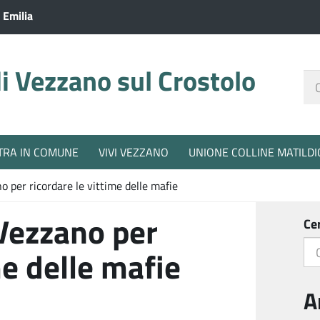
 Emilia
 Vezzano sul Crostolo
Ce
nel
sit
TRA IN COMUNE
VIVI VEZZANO
UNIONE COLLINE MATILDI
o per ricordare le vittime delle mafie
 Vezzano per
Ce
me delle mafie
A