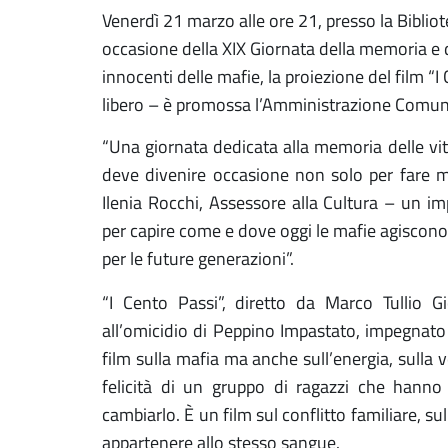
Venerdì 21 marzo alle ore 21, presso la Bibli
occasione della XIX Giornata della memoria e d
innocenti delle mafie
, la proiezione del film “I
libero – è promossa l’Amministrazione Comuna
“
Una giornata dedicata alla memoria delle vitt
deve divenire occasione non solo per fare m
Ilenia Rocchi, Assessore alla Cultura – un imp
per capire come e dove oggi le mafie agiscono 
per le future generazioni”.
“
I Cento Passi”, diretto da Marco Tullio G
all’omicidio di Peppino Impastato, impegnato ne
film sulla mafia ma anche sull’energia, sulla v
felicità di un gruppo di ragazzi che hanno 
cambiarlo. È un film sul conflitto familiare, su
appartenere allo stesso sangue.