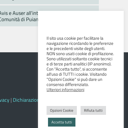
Avis e Auser all’interno della Casa della
Comunità di Puianello
Il sito usa cookie per facilitare la
navigazione ricordando le preferenze
e le precedenti visite degli utenti.
NON sono usati cookie di profilazione.
Sono utilizzati soltanto cookie tecnici
e di terze parti analitici (IP anonimo).
Con "Accetta tutto", si acconsente
all'uso di TUTTI i cookie. Visitando
"Opzioni Cookie" si può dare un
consenso differenziato.
Ulteriori informazioni
ivacy
|
Dichiarazione di accessibilità e feedback
Opzioni Cookie
Rifiuta tutti
Accetta tutti