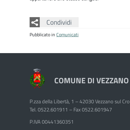
Facebook
Twitter
Whatsapp
Condividi
Pubblicato in
Comunicati
COMUNE DI VEZZANO
P.zza della Libertà, 1 – 42030 Vezzano sul Cros
Tel. 0522.601911 – Fax 0522.601947
P.IVA 00441360351