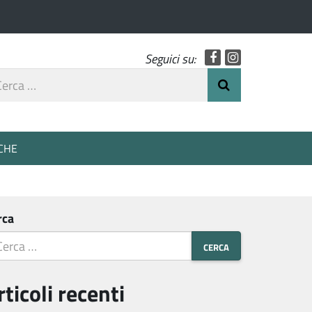
Facebook
Instagram
Seguici su:
rca
Invia Ricerca
o
CHE
rca
rticoli recenti