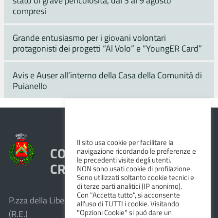
stato di grave pericolosità, dal 3 al 9 agosto
compresi
Grande entusiasmo per i giovani volontari
protagonisti dei progetti “Al Volo” e “YoungER Card”
Avis e Auser all’interno della Casa della Comunità di
Puianello
Il sito usa cookie per facilitare la
COMUNE DI VEZZANO SUL
navigazione ricordando le preferenze e
le precedenti visite degli utenti.
CROSTOLO
NON sono usati cookie di profilazione.
Sono utilizzati soltanto cookie tecnici e
di terze parti analitici (IP anonimo).
Con "Accetta tutto", si acconsente
P.zza della Libertà, 1 – 42030 Vezzano sul Crostolo
all'uso di TUTTI i cookie. Visitando
"Opzioni Cookie" si può dare un
(R.E.)