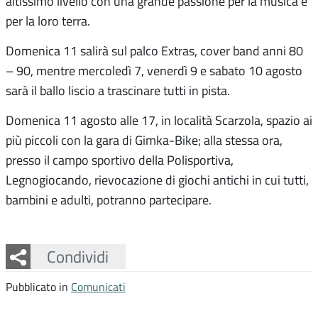
altissimo livello con una grande passione per la musica e
per la loro terra.
Domenica 11 salirà sul palco Extras, cover band anni 80
– 90, mentre mercoledì 7, venerdì 9 e sabato 10 agosto
sarà il ballo liscio a trascinare tutti in pista.
Domenica 11 agosto alle 17, in località Scarzola, spazio ai
più piccoli con la gara di Gimka-Bike; alla stessa ora,
presso il campo sportivo della Polisportiva,
Legnogiocando, rievocazione di giochi antichi in cui tutti,
bambini e adulti, potranno partecipare.
Facebook
Twitter
Whatsapp
Condividi
Pubblicato in
Comunicati