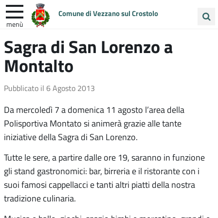
Comune di Vezzano sul Crostolo
menù
Cerca
Sagra di San Lorenzo a
ENTRA IN COMUNE
VIVI VEZZANO
nel
Montalto
sito
UNIONE COLLINE MATILDICHE
Pubblicato il
6 Agosto 2013
Da mercoledì 7 a domenica 11 agosto l’area della
Polisportiva Montato si animerà grazie alle tante
iniziative della Sagra di San Lorenzo.
Tutte le sere, a partire dalle ore 19, saranno in funzione
gli stand gastronomici: bar, birreria e il ristorante con i
suoi famosi cappellacci e tanti altri piatti della nostra
tradizione culinaria.