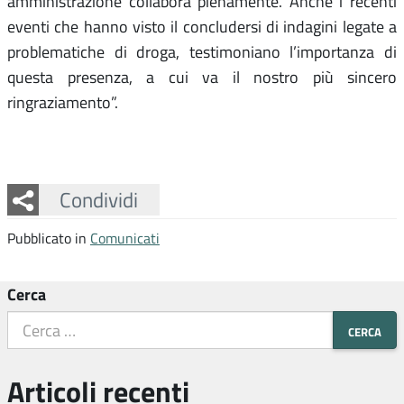
amministrazione collabora pienamente. Anche i recenti
eventi che hanno visto il concludersi di indagini legate a
problematiche di droga, testimoniano l’importanza di
questa presenza, a cui va il nostro più sincero
ringraziamento”.
Facebook
Twitter
Whatsapp
Condividi
Pubblicato in
Comunicati
Cerca
Articoli recenti