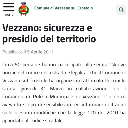
Comune di Vezzano sul Crostolo
menù
Cerca
Vezzano: sicurezza e
ENTRA IN COMUNE
VIVI VEZZANO
nel
presidio del territorio
sito
UNIONE COLLINE MATILDICHE
Pubblicato il
5 Aprile 2011
Circa 50 persone hanno partecipato alla serata “Nuove
norme del codice della strada e legalità” che il Comune di
Vezzano sul Crostolo ha organizzato al Circolo Puccini lo
scorso giovedì 31 Marzo in collaborazione con il
Comando di Polizia Municipale di Vezzano. L’incontro
aveva lo scopo di sensibilizzare ed informare i cittadini
sulle rilevanti modifiche che la legge 120 del 2010 ha
apportato al Codice stradale.