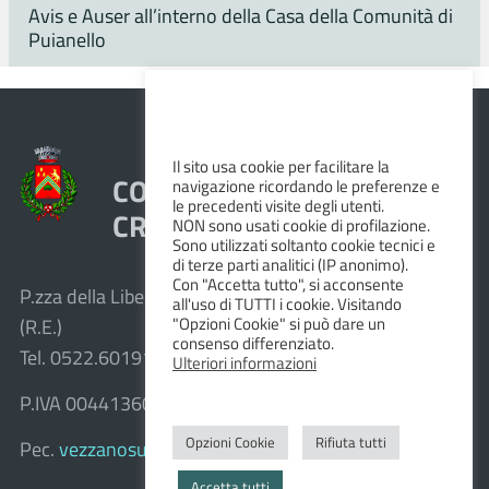
Avis e Auser all’interno della Casa della Comunità di
Puianello
Il sito usa cookie per facilitare la
COMUNE DI VEZZANO SUL
navigazione ricordando le preferenze e
le precedenti visite degli utenti.
CROSTOLO
NON sono usati cookie di profilazione.
Sono utilizzati soltanto cookie tecnici e
di terze parti analitici (IP anonimo).
Con "Accetta tutto", si acconsente
P.zza della Libertà, 1 – 42030 Vezzano sul Crostolo
all'uso di TUTTI i cookie. Visitando
"Opzioni Cookie" si può dare un
(R.E.)
consenso differenziato.
Tel. 0522.601911 – Fax 0522.601947
Ulteriori informazioni
P.IVA 00441360351
Opzioni Cookie
Rifiuta tutti
Pec.
vezzanosulcrostolo@cert.provincia.re.it
Accetta tutti