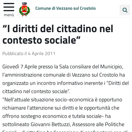
Comune di Vezzano sul Crostolo
menù
Cerca
“I diritti del cittadino nel
ENTRA IN COMUNE
VIVI VEZZANO
nel
contesto sociale”
sito
UNIONE COLLINE MATILDICHE
Pubblicato il
4 Aprile 2011
Giovedì 7 Aprile presso la Sala consiliare del Municipio,
l’amministrazione comunale di Vezzano sul Crostolo ha
organizzato un incontro informativo inerente i “Diritti del
cittadino nel contesto sociale”.
“Nell’attuale situazione socio-economica è opportuno
richiamare l’attenzione sui diritti e le opportunità che
offrono sostegno economico e tutela sociale- ha
sottolineato Giovanni Bettuzzi, Assessore alle Politiche