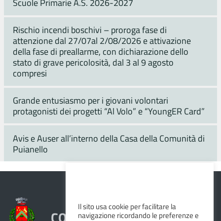
Scuole Primarie A.S. 2026-2027
Rischio incendi boschivi – proroga fase di
attenzione dal 27/07al 2/08/2026 e attivazione
della fase di preallarme, con dichiarazione dello
stato di grave pericolosità, dal 3 al 9 agosto
compresi
Grande entusiasmo per i giovani volontari
protagonisti dei progetti “Al Volo” e “YoungER Card”
Avis e Auser all’interno della Casa della Comunità di
Puianello
Il sito usa cookie per facilitare la
COMUNE DI VEZZANO SUL
navigazione ricordando le preferenze e