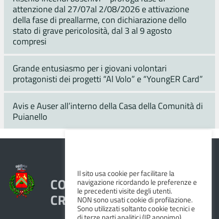
attenzione dal 27/07al 2/08/2026 e attivazione
della fase di preallarme, con dichiarazione dello
stato di grave pericolosità, dal 3 al 9 agosto
compresi
Grande entusiasmo per i giovani volontari
protagonisti dei progetti “Al Volo” e “YoungER Card”
Avis e Auser all’interno della Casa della Comunità di
Puianello
Il sito usa cookie per facilitare la
COMUNE DI VEZZANO SUL
navigazione ricordando le preferenze e
le precedenti visite degli utenti.
CROSTOLO
NON sono usati cookie di profilazione.
Sono utilizzati soltanto cookie tecnici e
di terze parti analitici (IP anonimo).