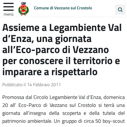
Comune di Vezzano sul Crostolo
menù
Cerca
Assieme a Legambiente Val
ENTRA IN COMUNE
VIVI VEZZANO
nel
d’Enza, una giornata
sito
UNIONE COLLINE MATILDICHE
all’Eco-parco di Vezzano
per conoscere il territorio e
imparare a rispettarlo
Pubblicato il
14 Febbraio 2011
Promossa dal Circolo Legambiente Val d’Enza, domenica
20 all’ Eco-Parco di Vezzano sul Crostolo si terrà una
giornata all’insegna della scoperta e della tutela del
patrimonio ambientale. Un gruppo di circa 50 boy-scout