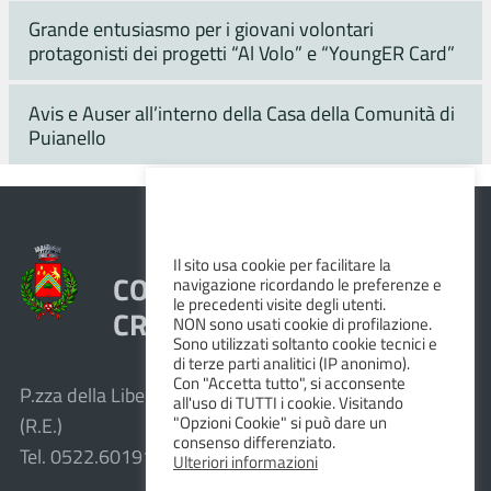
Grande entusiasmo per i giovani volontari
protagonisti dei progetti “Al Volo” e “YoungER Card”
Avis e Auser all’interno della Casa della Comunità di
Puianello
Il sito usa cookie per facilitare la
COMUNE DI VEZZANO SUL
navigazione ricordando le preferenze e
le precedenti visite degli utenti.
CROSTOLO
NON sono usati cookie di profilazione.
Sono utilizzati soltanto cookie tecnici e
di terze parti analitici (IP anonimo).
Con "Accetta tutto", si acconsente
P.zza della Libertà, 1 – 42030 Vezzano sul Crostolo
all'uso di TUTTI i cookie. Visitando
"Opzioni Cookie" si può dare un
(R.E.)
consenso differenziato.
Tel. 0522.601911 – Fax 0522.601947
Ulteriori informazioni