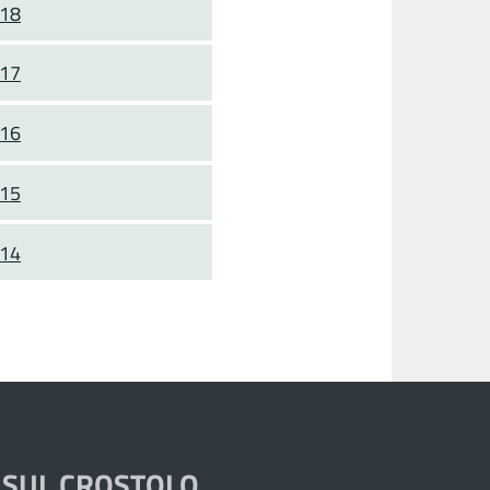
018
017
016
015
014
 SUL CROSTOLO