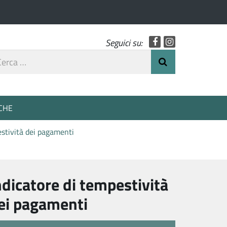
Facebook
Instagram
Seguici su:
rca
Invia Ricerca
o
CHE
estività dei pagamenti
ndicatore di tempestività
ei pagamenti