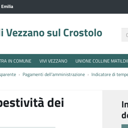
 Emilia
 Vezzano sul Crostolo
Ce
nel
sit
TRA IN COMUNE
VIVI VEZZANO
UNIONE COLLINE MATILDI
sparente
Pagamenti dell’amministrazione
Indicatore di temp
estività dei
I
d