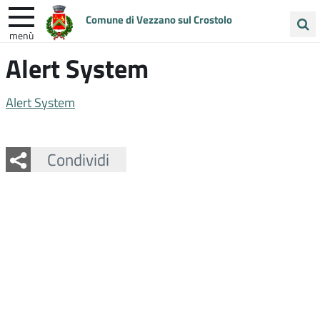
Comune di Vezzano sul Crostolo
menù
Cerca
Alert System
ENTRA IN COMUNE
VIVI VEZZANO
nel
sito
UNIONE COLLINE MATILDICHE
Alert System
Facebook
Twitter
Whatsapp
Condividi