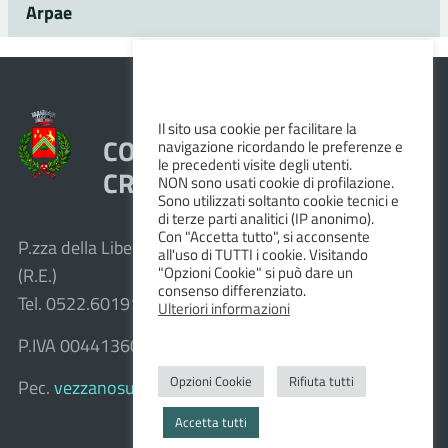
Arpae
Il sito usa cookie per facilitare la
COMUNE DI VEZZANO SUL
navigazione ricordando le preferenze e
le precedenti visite degli utenti.
CROSTOLO
NON sono usati cookie di profilazione.
Sono utilizzati soltanto cookie tecnici e
di terze parti analitici (IP anonimo).
Con "Accetta tutto", si acconsente
P.zza della Libertà, 1 – 42030 Vezzano sul Crostolo
all'uso di TUTTI i cookie. Visitando
"Opzioni Cookie" si può dare un
(R.E.)
consenso differenziato.
Tel. 0522.601911 – Fax 0522.601947
Ulteriori informazioni
P.IVA 00441360351
Opzioni Cookie
Rifiuta tutti
Pec.
vezzanosulcrostolo@cert.provincia.re.it
Accetta tutti